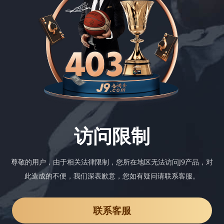
访问限制
尊敬的用户，由于相关法律限制，您所在地区无法访问J9产品，对
此造成的不便，我们深表歉意，您如有疑问请联系客服。
联系客服