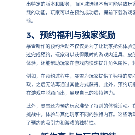
出特定的版本和服务，而区域选择不当可能导致玩
载的功能，玩家可以在预约成功后，提前下载游戏
验。
3、预约福利与独家奖励
暴雪新作的预约活动不仅仅是为了让玩家抢先体验
过完成预约，玩家可以获得限时的游戏内道具、皮
体验，还能帮助玩家在游戏内快速提升角色属性，
例如，在预约过程中，暴雪为玩家提供了独特的皮
取，之后无法再通过其他方式获得。此外，预约玩
在游戏中脱颖而出，展现自己的独特魅力。
此外，暴雪还为预约玩家准备了特别的体验活动。
挑战中，体验与其他玩家不同的独特内容。这些活
了预约的吸引力和游戏的独特性。