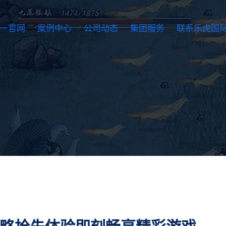
唯一官网
案例中心
公司动态
集团服务
联系乐虎国