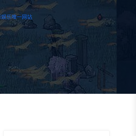
际娱乐唯一网站