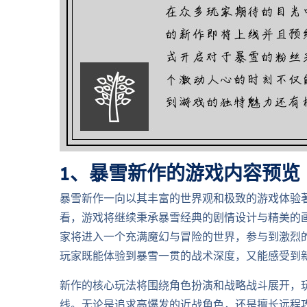
1、暴雪新作的游戏内容预览
暴雪新作一向以其丰富的世界观和极致的游戏体验
看，游戏将继续秉承暴雪经典的剧情设计与精美的
家将进入一个充满魔幻与冒险的世界，参与到激烈
玩家既能体验到暴雪一贯的战术深度，又能感受到
新作的核心玩法将围绕角色扮演和战略战斗展开，
线。无论是追求高爆发的近战角色，还是擅长远程