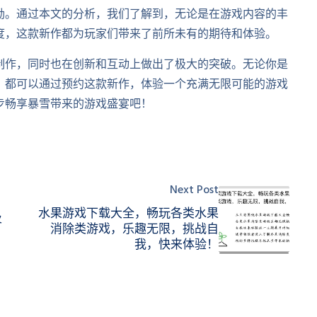
励。通过本文的分析，我们了解到，无论是在游戏内容的丰
度，这款新作都为玩家们带来了前所未有的期待和体验。
制作，同时也在创新和互动上做出了极大的突破。无论你是
，都可以通过预约这款新作，体验一个充满无限可能的游戏
步畅享暴雪带来的游戏盛宴吧！
Next Post
水果游戏下载大全，畅玩各类水果
及
消除类游戏，乐趣无限，挑战自
我，快来体验！