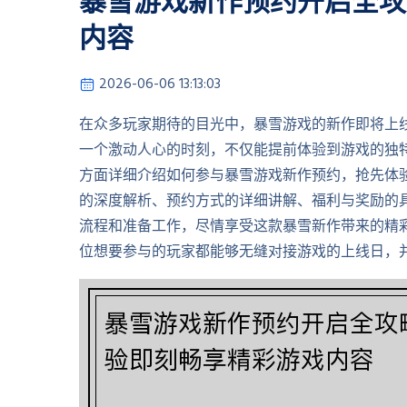
暴雪游戏新作预约开启全攻
内容
2026-06-06 13:13:03
在众多玩家期待的目光中，暴雪游戏的新作即将上
一个激动人心的时刻，不仅能提前体验到游戏的独
方面详细介绍如何参与暴雪游戏新作预约，抢先体
的深度解析、预约方式的详细讲解、福利与奖励的
流程和准备工作，尽情享受这款暴雪新作带来的精
位想要参与的玩家都能够无缝对接游戏的上线日，