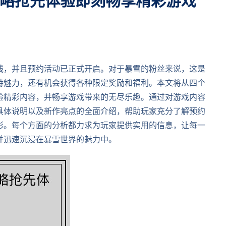
略抢先体验即刻畅享精彩游戏
线，并且预约活动已正式开启。对于暴雪的粉丝来说，这是
特魅力，还有机会获得各种限定奖励和福利。本文将从四个
验精彩内容，并畅享游戏带来的无尽乐趣。通过对游戏内容
具体说明以及新作亮点的全面介绍，帮助玩家充分了解预约
彩。每个方面的分析都力求为玩家提供实用的信息，让每一
并迅速沉浸在暴雪世界的魅力中。