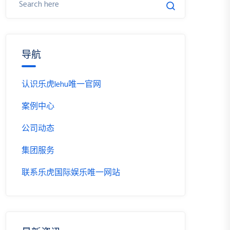
导航
认识乐虎lehu唯一官网
案例中心
公司动态
集团服务
联系乐虎国际娱乐唯一网站