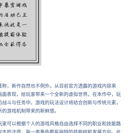
著称，新作自然也不例外。从目前官方透露的游戏内容来
画面表现，给玩家带来一个全新的虚拟世界。在本作中，玩
的战斗与任务中。游戏的玩法设计将结合创新与传统元素，
新的游戏机制带来的新鲜感。
玩家可以根据个人的游戏风格自由选择不同的职业和技能路
攻击的法师，每一类角色都有独特的技能树和发展方向。此