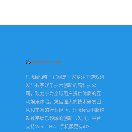
乐虎lehu唯一官网是一家专注于游戏研
发与数字娱乐技术创新的高科技公
司，致力于为全球用户提供优质的互
动娱乐体验。凭借强大的技术研发团
队和丰富的行业经验，乐虎lehu不断推
动数字娱乐领域的创新与发展，平台
支持Web、H7、手机版更有iOS、