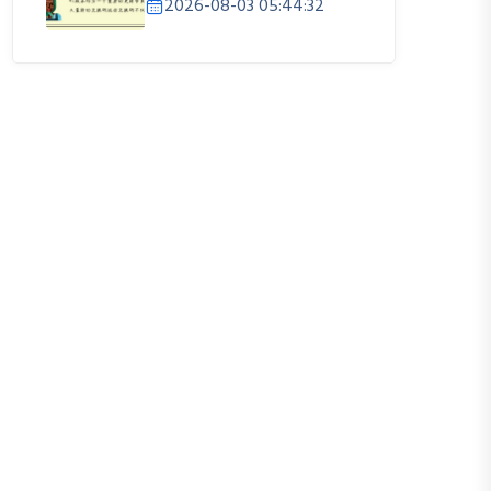
2026-08-03 05:44:32